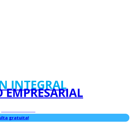
N INTEGRAL
O EMPRESARIAL
y atendemos
lta gratuita!