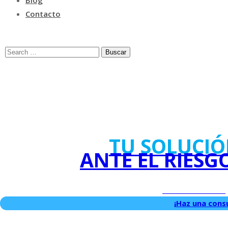
Blog
Contacto
TU SOLUCIÓ
ANTE EL RIESG
Entendemos 
¡Haz una consu